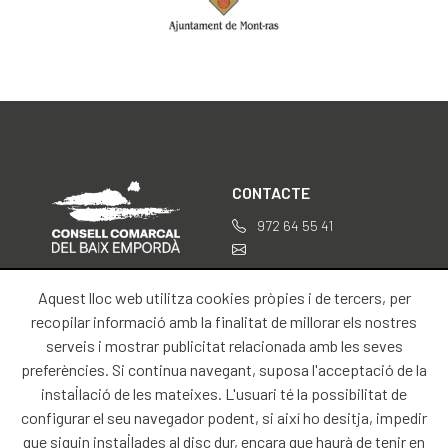
CONTACTE
972 64 55 41
professionals@baixemporda.cat
Aquest lloc web utilitza cookies pròpies i de tercers, per
SOBRE NOSALTRES
INFORMACIÓ LEGAL
recopilar informació amb la finalitat de millorar els nostres
serveis i mostrar publicitat relacionada amb les seves
Inici
Avís legal
preferències. Si continua navegant, suposa l'acceptació de la
Contacte
instal·lació de les mateixes. L'usuari té la possibilitat de
configurar el seu navegador podent, si així ho desitja, impedir
que siguin instal·lades al disc dur, encara que haurà de tenir en