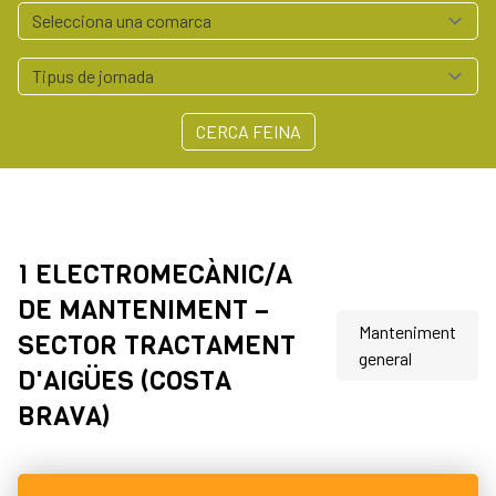
Serveis empresa
Polígons Baix Empordà
Arrelem - Xarxa Agroalimentària del Baix Empordà
Contacte
CERCA FEINA
972 64 55 41
professionals@baixemporda.cat
1 ELECTROMECÀNIC/A
DE MANTENIMENT –
Manteniment
SECTOR TRACTAMENT
general
D'AIGÜES (COSTA
BRAVA)