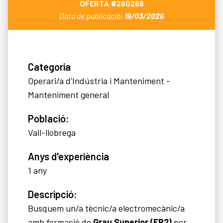
OFERTA
#260266
Data de publicació:
19/03/2026
Categoria
Operari/a d'Indústria i Manteniment -
Manteniment general
Població:
Vall-llobrega
Anys d'experiència
1 any
Descripció:
Busquem un/a tècnic/a electromecànic/a
amb formació de
Grau Superior (FP2)
per