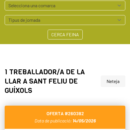
Serveis empresa
Polígons Baix Empordà
Arrelem - Xarxa Agroalimentària del Baix Empordà
Contacte
CERCA FEINA
972 64 55 41
professionals@baixemporda.cat
1 TREBALLADOR/A DE LA
LLAR A SANT FELIU DE
Neteja
GUÍXOLS
OFERTA
#260382
Data de publicació:
14/05/2026