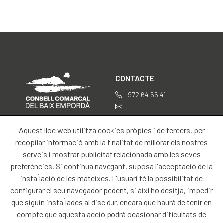
CONTACTE
972 64 55 41
professionals@baixemporda.cat
Aquest lloc web utilitza cookies pròpies i de tercers, per
SOBRE NOSALTRES
INFORMACIÓ LEGAL
recopilar informació amb la finalitat de millorar els nostres
serveis i mostrar publicitat relacionada amb les seves
Inici
Avís legal
preferències. Si continua navegant, suposa l'acceptació de la
Contacte
instal·lació de les mateixes. L'usuari té la possibilitat de
configurar el seu navegador podent, si així ho desitja, impedir
que siguin instal·lades al disc dur, encara que haurà de tenir en
compte que aquesta acció podrà ocasionar dificultats de