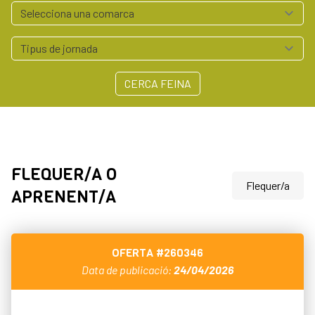
Serveis empresa
Polígons Baix Empordà
Arrelem - Xarxa Agroalimentària del Baix Empordà
Contacte
CERCA FEINA
972 64 55 41
professionals@baixemporda.cat
FLEQUER/A O
Flequer/a
APRENENT/A
OFERTA
#260346
Data de publicació:
24/04/2026