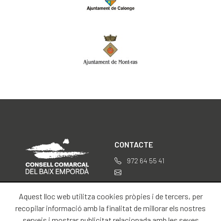
CONTACTE
972 64 55 41
professionals@baixemporda.cat
Aquest lloc web utilitza cookies pròpies i de tercers, per
SOBRE NOSALTRES
INFORMACIÓ LEGAL
recopilar informació amb la finalitat de millorar els nostres
serveis i mostrar publicitat relacionada amb les seves