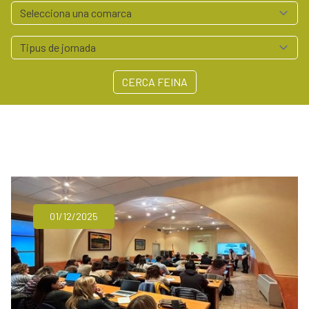
Serveis empresa
Polígons Baix Empordà
Arrelem - Xarxa Agroalimentària del Baix Empordà
Contacte
CERCA FEINA
972 64 55 41
professionals@baixemporda.cat
01/12/2025