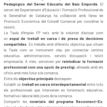
Pedagògics del
Servei Educatiu del Baix Empordà
. El
servei del Departament d’Educació i Formació Professional de
la Generalitat de Catalunya ha col·laborat amb l’àrea de
Promoció Econòmica del Consell Comarcal per coordinar la
sessió.
La Taula d’Impuls FP neix amb la voluntat d’actuar com
un
espai de treball en xarxa i de presa de decisions
compartides
. Es treballa amb diferents objectius que situen
la Taula com un instrument clau per connectar centres
educatius, administracions, serveis d’ocupació i teixit
empresarial. A més, serveixen per
reivindicar la formació
professional com una opció de prestigi
, alineada amb els
oficis amb més futur a la comarca.
Entre els
objectius principals
destaquen:
Establir un
treball en xarxa interdepartamental
entre tots
els professionals que intervenen en l’orientació educativa,
formativa i laboral dels joves de la comarca.
Compartir les
novetats del programa Reconnect-Es
,