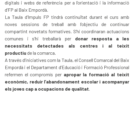
digitals i webs de referència per a l’orientació i la informació
d’FP al Baix Empordà.
La Taula d’Impuls FP tindrà continuïtat durant el curs amb
noves sessions de treball amb l’objectiu de continuar
compartint novetats formatives. S’hi coordinaran actuacions
comunes i s’hi treballarà per
donar resposta a les
necessitats detectades als centres i al teixit
productiu
de la comarca.
A través d’iniciatives com la Taula, el Consell Comarcal del Baix
Empordà i el Departament d’Educació i Formació Professional
refermen el compromís per
apropar la formació al teixit
econòmic, reduir l’abandonament escolar i acompanyar
els joves cap a ocupacions de qualitat
.