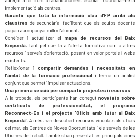
adreçat a fer front a l’abandonament escolar i coordinar-ne la
implementació als centres.
Garantir que tota la informació clau d’FP arribi als
claustres
de secundària, facilitant que els equips docents
puguin acompanyar millor l’alumnat.
Conèixer i actualitzar el
mapa de recursos del Baix
Empordà
, tant pel que fa a l’oferta formativa com a altres
recursos i serveis d’orientació, posant en valor portals i webs
existents.
Reflexionar i
compartir demandes i necessitats en
l’àmbit de la formació professional
i fer-ne un anàlisi
conjunt que permeti impulsar actuacions.
Una primera sessió per compartir projectes i recursos
A la trobada, els participants han conegut
novetats sobre
certificats de professionalitat, el programa
Reconnect-Es i el projecte '
Oficis amb futur al Baix
Empordà
'
. A més, han descobert recursos vinculats als oficis
del mar, els Centres de Noves Oportunitats i els serveis de les
Oficines de Treball. També s’han presentat les principals eines