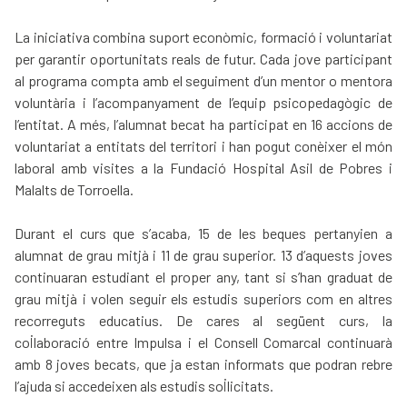
La iniciativa combina suport econòmic, formació i voluntariat
per garantir oportunitats reals de futur. Cada jove participant
al programa compta amb el seguiment d’un mentor o mentora
voluntària i l’acompanyament de l’equip psicopedagògic de
l’entitat. A més, l’alumnat becat ha participat en
16 accions de
voluntariat a entitats del territori i han pogut conèixer el món
laboral amb visites a la Fundació Hospital Asil de Pobres i
Malalts de Torroella.
Durant el curs que s’acaba, 15 de les beques pertanyien a
alumnat de grau mitjà i 11 de grau superior. 13 d’aquests joves
continuaran estudiant el proper any, tant si s’han graduat de
grau mitjà i volen seguir els estudis superiors com en altres
recorreguts educatius. De cares al següent curs, la
col·laboració entre Impulsa i el Consell Comarcal continuarà
amb 8 joves becats, que ja estan informats que podran rebre
l’ajuda si accedeixen als estudis sol·licitats.