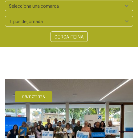
Serveis empresa
Polígons Baix Empordà
Arrelem - Xarxa Agroalimentària del Baix Empordà
Contacte
CERCA FEINA
972 64 55 41
professionals@baixemporda.cat
09/07/2025