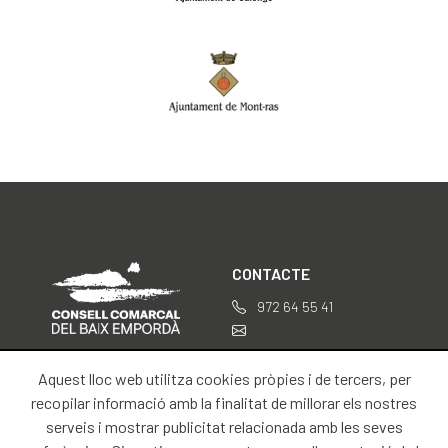
CONTACTE
972 64 55 41
professionals@baixemporda.cat
Aquest lloc web utilitza cookies pròpies i de tercers, per
SOBRE NOSALTRES
INFORMACIÓ LEGAL
recopilar informació amb la finalitat de millorar els nostres
serveis i mostrar publicitat relacionada amb les seves
Inici
Avís legal