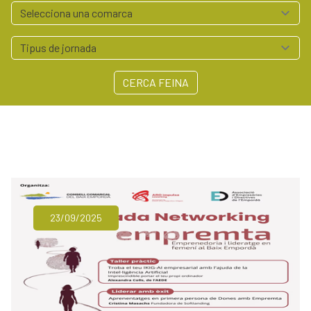
Serveis empresa
Polígons Baix Empordà
Arrelem - Xarxa Agroalimentària del Baix Empordà
Contacte
CERCA FEINA
972 64 55 41
professionals@baixemporda.cat
23/09/2025