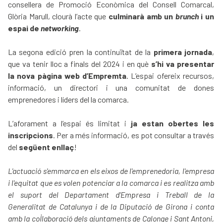
consellera de Promoció Econòmica del Consell Comarcal,
Glòria Marull, clourà l’acte que
culminarà amb un
brunch
i un
espai de
networking
.
La segona edició pren la continuïtat de la
primera jornada
,
que va tenir lloc a finals del 2024 i en què
s’hi va presentar
la
nova pàgina web d’Empremta
. L’espai ofereix recursos,
informació, un directori i una comunitat de dones
emprenedores i líders del la comarca.
L’aforament a l’espai és limitat i
ja estan obertes les
inscripcions
. Per a més informació, es pot consultar a través
del
següent enllaç
!
L'actuació s'emmarca en els eixos de l'emprenedoria, l'empresa
i l'equitat que es volen potenciar a la comarca i es realitza amb
el suport del Departament d'Empresa i Treball de la
Generalitat de Catalunya i de la Diputació de Girona i conta
amb la col·laboració dels ajuntaments de Calonge i Sant Antoni,