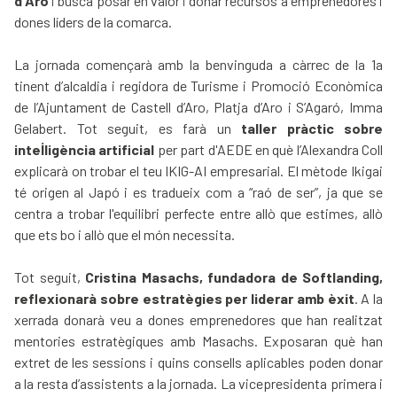
d'Aro
i busca posar en valor i donar recursos a emprenedores i
dones líders de la comarca.
La jornada començarà amb la benvinguda a càrrec de la 1a
tinent d’alcaldia i regidora de Turisme i Promoció Econòmica
de l’Ajuntament de Castell d’Aro, Platja d’Aro i S’Agaró, Imma
Gelabert. Tot seguit, es farà un
taller pràctic sobre
intel·ligència artificial
per part d'
AEDE
en què l’Alexandra Coll
explicarà on trobar el teu IKIG-AI empresarial. El mètode Ikigai
té origen al Japó i es tradueix com a “raó de ser”, ja que se
centra a trobar l'equilibri perfecte entre allò que estimes, allò
que ets bo i allò que el món necessita.
Tot seguit,
Cristina Masachs, fundadora de Softlanding,
reflexionarà sobre estratègies per liderar amb èxit
. A la
xerrada donarà veu a dones emprenedores que han realitzat
mentories estratègiques amb Masachs. Exposaran què han
extret de les sessions i quins consells aplicables poden donar
a la resta d’assistents a la jornada. La vicepresidenta primera i