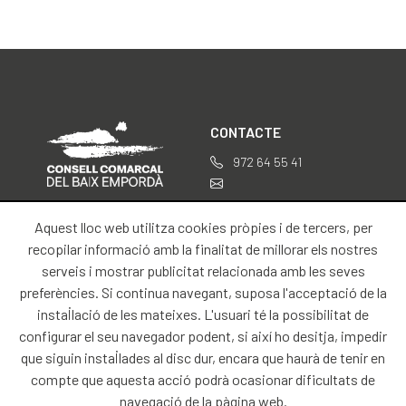
CONTACTE
972 64 55 41
professionals@baixemporda.cat
Aquest lloc web utilitza cookies pròpies i de tercers, per
SOBRE NOSALTRES
INFORMACIÓ LEGAL
recopilar informació amb la finalitat de millorar els nostres
serveis i mostrar publicitat relacionada amb les seves
Inici
Avís legal
preferències. Si continua navegant, suposa l'acceptació de la
Contacte
instal·lació de les mateixes. L'usuari té la possibilitat de
configurar el seu navegador podent, si així ho desitja, impedir
que siguin instal·lades al disc dur, encara que haurà de tenir en
compte que aquesta acció podrà ocasionar dificultats de
navegació de la pàgina web.