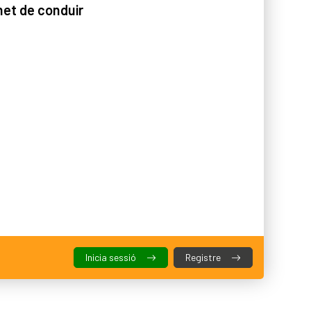
net de conduir
Inicia sessió
Registre