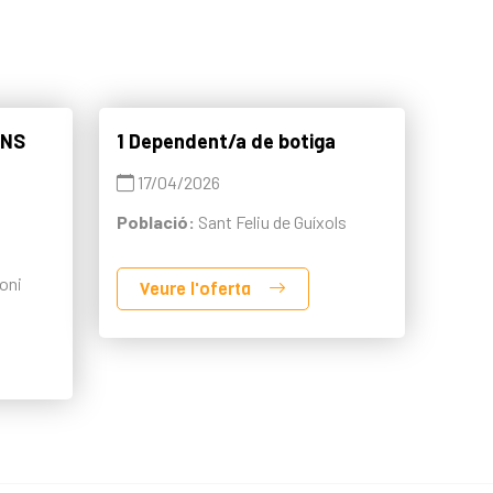
ONS
1 Dependent/a de botiga
17/04/2026
Població:
Sant Feliu de Guíxols
oni
Veure l'oferta