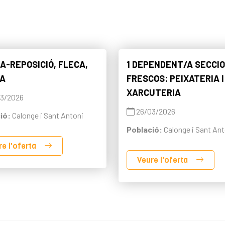
XA-REPOSICIÓ, FLECA,
1 DEPENDENT/A SECCI
TA
FRESCOS: PEIXATERIA I
XARCUTERIA
3/2026
26/03/2026
ió:
Calonge i Sant Antoni
Població:
Calonge i Sant Ant
re l'oferta
Veure l'oferta