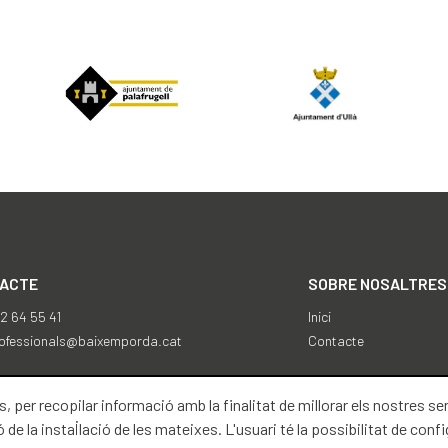
ACTE
SOBRE NOSALTRES
2 64 55 41
Inici
ofessionals@baixemporda.cat
Contacte
s, per recopilar informació amb la finalitat de millorar els nostres s
e la instal·lació de les mateixes. L'usuari té la possibilitat de confi