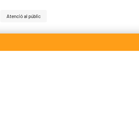
Serveis empresa
Polígons Baix Empordà
Atenció al públic
Arrelem - Xarxa Agroalimentària del Baix Empordà
Contacte
972 64 55 41
professionals@baixemporda.cat