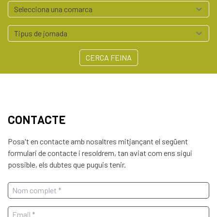
Serveis empresa
Polígons Baix Empordà
Arrelem - Xarxa Agroalimentària del Baix Empordà
Contacte
CERCA FEINA
972 64 55 41
professionals@baixemporda.cat
CONTACTE
Posa't en contacte amb nosaltres mitjançant el següent
formulari de contacte i resoldrem, tan aviat com ens sigui
possible, els dubtes que puguis tenir.