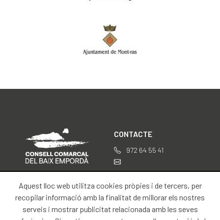
CONTACTE
972 64 55 41
professionals@baixemporda.cat
Aquest lloc web utilitza cookies pròpies i de tercers, per
SOBRE NOSALTRES
INFORMACIÓ LEGAL
recopilar informació amb la finalitat de millorar els nostres
serveis i mostrar publicitat relacionada amb les seves
Inici
Avís legal