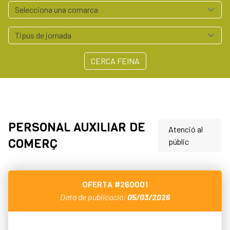
Serveis empresa
Polígons Baix Empordà
Arrelem - Xarxa Agroalimentària del Baix Empordà
Contacte
CERCA FEINA
972 64 55 41
professionals@baixemporda.cat
PERSONAL AUXILIAR DE
Atenció al
COMERÇ
públic
OFERTA
#260001
Data de publicació:
05/03/2026